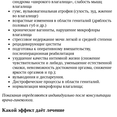
синдрома «широкого влагалища», слабость мышц
влагалища
гумс, вульвовагинальная атрофия (сухость, зуд, жжение
во влагалище)
возрастные изменения в области гениталий (дряблость
половых губ и др.)
хронические вагиниты, нарушение микрофлоры
влагалища
стрессовое недержание мочи легкой и средней степени
рецидивирующие циститы
подготовка к оперативному вмешательству,
послеоперационная реабилитация
ухудшение качества интимной жизни (снижение
чувствительности и либидо, уменьшение естественной
смазки, невозможность достижения оргазма, снижение
яркости оргазмов и пр.);
вульводиния и диспареуния.
Дистрофические процессы в области гениталий.
нормализация микрофлоры влагалища;
Показания определяются индивидуально после консультации
врача-гинеколога.
Какой эффект даёт лечение