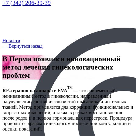
+7 (342) 206-39-39
Новости
← Вернуться назад
В Перми появился инновационный
метод лечения гинекологических
проблем
TM
RF-терапия на аппарате EVA
— это современный
неинвазивный метод в гинекологии, направленный
на
улучшение состояния слизистой влагалища и интимных
тканей. Метод применяется для коррекции
функциональных и
возрастных изменений, а также в рамках восстановления
после родов и в период гормональных перестроек. Процедура
проводится врачом-гинекологом после очной консультации и
оценки показаний.